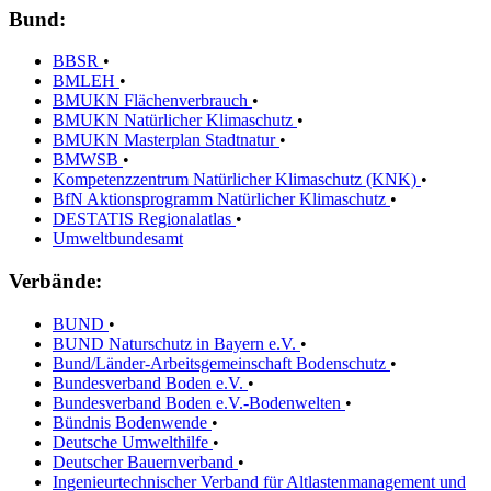
Bund:
BBSR
•
BMLEH
•
BMUKN Flächenverbrauch
•
BMUKN Natürlicher Klimaschutz
•
BMUKN Masterplan Stadtnatur
•
BMWSB
•
Kompetenzzentrum Natürlicher Klimaschutz (KNK)
•
BfN Aktionsprogramm Natürlicher Klimaschutz
•
DESTATIS Regionalatlas
•
Umweltbundesamt
Verbände:
BUND
•
BUND Naturschutz in Bayern e.V.
•
Bund/Länder-Arbeitsgemeinschaft Bodenschutz
•
Bundesverband Boden e.V.
•
Bundesverband Boden e.V.-Bodenwelten
•
Bündnis Bodenwende
•
Deutsche Umwelthilfe
•
Deutscher Bauernverband
•
Ingenieurtechnischer Verband für Altlastenmanagement und