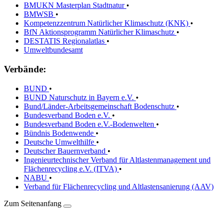
BMUKN Masterplan Stadtnatur
•
BMWSB
•
Kompetenzzentrum Natürlicher Klimaschutz (KNK)
•
BfN Aktionsprogramm Natürlicher Klimaschutz
•
DESTATIS Regionalatlas
•
Umweltbundesamt
Verbände:
BUND
•
BUND Naturschutz in Bayern e.V.
•
Bund/Länder-Arbeitsgemeinschaft Bodenschutz
•
Bundesverband Boden e.V.
•
Bundesverband Boden e.V.-Bodenwelten
•
Bündnis Bodenwende
•
Deutsche Umwelthilfe
•
Deutscher Bauernverband
•
Ingenieurtechnischer Verband für Altlastenmanagement und
Flächenrecycling e.V. (ITVA)
•
NABU
•
Verband für Flächenrecycling und Altlastensanierung (AAV)
Zum Seitenanfang