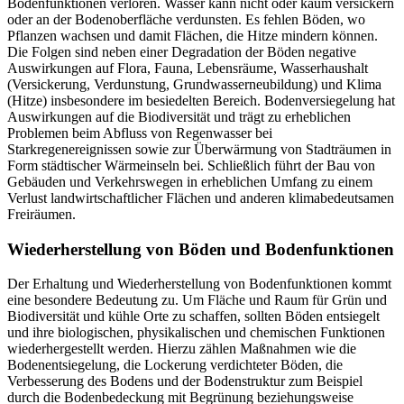
Bodenfunktionen verloren. Wasser kann nicht oder kaum versickern
oder an der Bodenoberfläche verdunsten. Es fehlen Böden, wo
Pflanzen wachsen und damit Flächen, die Hitze mindern können.
Die Folgen sind neben einer Degradation der Böden negative
Auswirkungen auf Flora, Fauna, Lebensräume, Wasserhaushalt
(Versickerung, Verdunstung, Grundwasserneubildung) und Klima
(Hitze) insbesondere im besiedelten Bereich. Bodenversiegelung hat
Auswirkungen auf die Biodiversität und trägt zu erheblichen
Problemen beim Abfluss von Regenwasser bei
Starkregenereignissen sowie zur Überwärmung von Stadträumen in
Form städtischer Wärmeinseln bei. Schließlich führt der Bau von
Gebäuden und Verkehrswegen in erheblichen Umfang zu einem
Verlust landwirtschaftlicher Flächen und anderen klimabedeutsamen
Freiräumen.
Wiederherstellung von Böden und Bodenfunktionen
Der Erhaltung und Wiederherstellung von Bodenfunktionen kommt
eine besondere Bedeutung zu. Um Fläche und Raum für Grün und
Biodiversität und kühle Orte zu schaffen, sollten Böden entsiegelt
und ihre biologischen, physikalischen und chemischen Funktionen
wiederhergestellt werden. Hierzu zählen Maßnahmen wie die
Bodenentsiegelung, die Lockerung verdichteter Böden, die
Verbesserung des Bodens und der Bodenstruktur zum Beispiel
durch die Bodenbedeckung mit Begrünung beziehungsweise