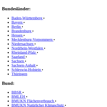
Bundesländer:
Baden-Württemberg
•
Bayern
•
Berlin
•
Brandenburg
•
Hessen
•
Mecklenburg-Vorpommern
•
Niedersachsen
•
Nordrhein-Westfalen
•
Rheinland-Pfalz
•
Saarland
•
Sachsen
•
Sachsen-Anhalt
•
Schleswig-Holstein
•
Thüringen
Bund:
BBSR
•
BMLEH
•
BMUKN Flächenverbrauch
•
BMUKN Natürlicher Klimaschutz
•