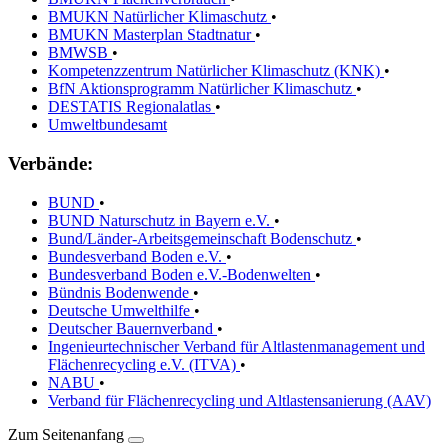
BMUKN Natürlicher Klimaschutz
•
BMUKN Masterplan Stadtnatur
•
BMWSB
•
Kompetenzzentrum Natürlicher Klimaschutz (KNK)
•
BfN Aktionsprogramm Natürlicher Klimaschutz
•
DESTATIS Regionalatlas
•
Umweltbundesamt
Verbände:
BUND
•
BUND Naturschutz in Bayern e.V.
•
Bund/Länder-Arbeitsgemeinschaft Bodenschutz
•
Bundesverband Boden e.V.
•
Bundesverband Boden e.V.-Bodenwelten
•
Bündnis Bodenwende
•
Deutsche Umwelthilfe
•
Deutscher Bauernverband
•
Ingenieurtechnischer Verband für Altlastenmanagement und
Flächenrecycling e.V. (ITVA)
•
NABU
•
Verband für Flächenrecycling und Altlastensanierung (AAV)
Zum Seitenanfang