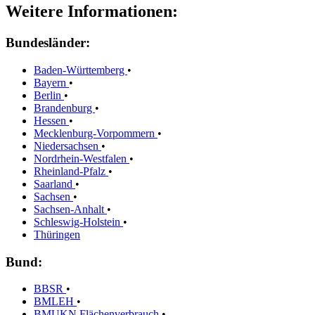
Weitere Informationen:
Bundesländer:
Baden-Württemberg
•
Bayern
•
Berlin
•
Brandenburg
•
Hessen
•
Mecklenburg-Vorpommern
•
Niedersachsen
•
Nordrhein-Westfalen
•
Rheinland-Pfalz
•
Saarland
•
Sachsen
•
Sachsen-Anhalt
•
Schleswig-Holstein
•
Thüringen
Bund:
BBSR
•
BMLEH
•
BMUKN Flächenverbrauch
•