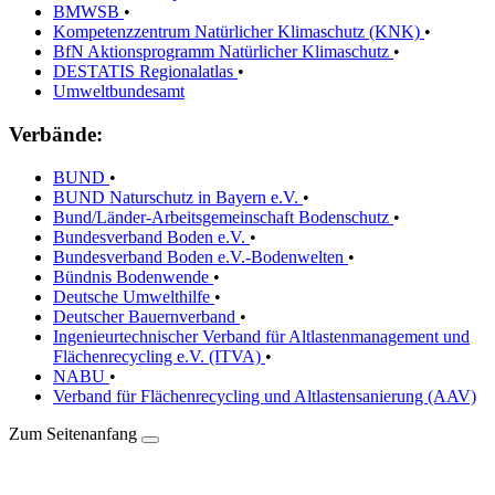
BMWSB
•
Kompetenzzentrum Natürlicher Klimaschutz (KNK)
•
BfN Aktionsprogramm Natürlicher Klimaschutz
•
DESTATIS Regionalatlas
•
Umweltbundesamt
Verbände:
BUND
•
BUND Naturschutz in Bayern e.V.
•
Bund/Länder-Arbeitsgemeinschaft Bodenschutz
•
Bundesverband Boden e.V.
•
Bundesverband Boden e.V.-Bodenwelten
•
Bündnis Bodenwende
•
Deutsche Umwelthilfe
•
Deutscher Bauernverband
•
Ingenieurtechnischer Verband für Altlastenmanagement und
Flächenrecycling e.V. (ITVA)
•
NABU
•
Verband für Flächenrecycling und Altlastensanierung (AAV)
Zum Seitenanfang