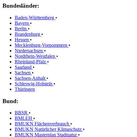
Bundesländer:
Baden-Württemberg
•
Bayern
•
Berlin
•
Brandenburg
•
Hessen
•
Mecklenburg-Vorpommern
•
Niedersachsen
•
Nordrhein-Westfalen
•
Rheinland-Pfalz
•
Saarland
•
Sachsen
•
Sachsen-Anhalt
•
Schleswig-Holstein
•
Thüringen
Bund:
BBSR
•
BMLEH
•
BMUKN Flächenverbrauch
•
BMUKN Natürlicher Klimaschutz
•
BMUKN Masterplan Stadtnatur
•