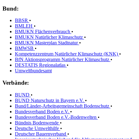
Bund:
BBSR
•
BMLEH
•
BMUKN Flächenverbrauch
•
BMUKN Natürlicher Klimaschutz
•
BMUKN Masterplan Stadtnatur
•
BMWSB
•
Kompetenzzentrum Natürlicher Klimaschutz (KNK)
•
BfN Aktionsprogramm Natürlicher Klimaschutz
•
DESTATIS Regionalatlas
•
Umweltbundesamt
Verbände:
BUND
•
BUND Naturschutz in Bayern e.V.
•
Bund/Länder-Arbeitsgemeinschaft Bodenschutz
•
Bundesverband Boden e.V.
•
Bundesverband Boden e.V.-Bodenwelten
•
Bündnis Bodenwende
•
Deutsche Umwelthilfe
•
Deutscher Bauernverband
•