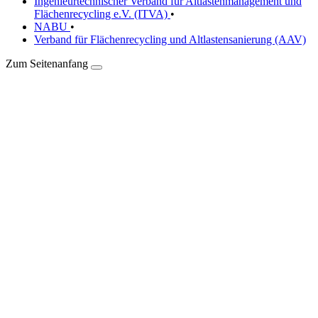
Ingenieurtechnischer Verband für Altlastenmanagement und
Flächenrecycling e.V. (ITVA)
•
NABU
•
Verband für Flächenrecycling und Altlastensanierung (AAV)
Zum Seitenanfang