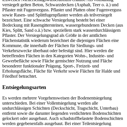
versiegelt gelten Beton, Schwarzdecken (Asphalt, Teer o. ä.) und
Pflaster mit Fugenverguss. Pflaster und Platten ohne Fugenverguss
sowie Rasen- und Splittfugenpflaster werden als teilversiegelt
bezeichnet. Eine schwache Versiegelung besteht bei einer
Bedeckung mit Rasengittersteinen, wassergebundenen Decken (aus
Kies, Splitt, Sand o.ä.) bzw. speziellem stark wasserdurchlässigem
Pflaster. Der Versiegelungsgrad als Größe in der amtlichen
Flächenstatistik wiederum bezeichnet die diejenigen Flächen eine
Kommune, die innerhalb der Flächen für Siedlungs- und
Verkehrszwecke überbaut oder befestigt sind. Hier werden die
betreffenden Flächen in den Kategorien Wohn-, Industrie- und
Gewerbefläche sowie Fläche gemischter Nutzung und Fläche
besonderer funktionaler Prägung, Sport-, Freizeit- und
Erholungsfläche, Fläche für Verkehr sowie Flächen für Halde und
Friedhof betrachtet.
Entsiegelungsarten
Es werden mehrere Vorgehensweisen der Bodenentsiegelung
unterschieden. Bei einer Vollentsiegelung werden alle
undurchlässigen Schichten (Deckschicht, Tragschicht, Unterbau)
entfernt sowie die darunter liegenden verdichteten Bodenschichten
gelockert oder ausgebaut. Auch schadstoffbelastete Bodenschichten
werden gegebenenfalls ausgebaut. Bei einer Teilentsiegelung