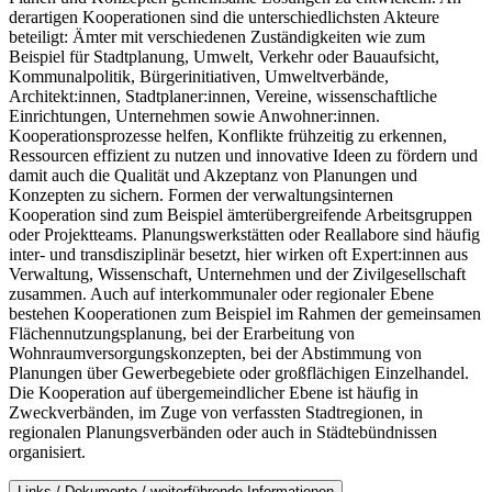
derartigen Kooperationen sind die unterschiedlichsten Akteure
beteiligt: Ämter mit verschiedenen Zuständigkeiten wie zum
Beispiel für Stadtplanung, Umwelt, Verkehr oder Bauaufsicht,
Kommunalpolitik, Bürgerinitiativen, Umweltverbände,
Architekt:innen, Stadtplaner:innen, Vereine, wissenschaftliche
Einrichtungen, Unternehmen sowie Anwohner:innen.
Kooperationsprozesse helfen, Konflikte frühzeitig zu erkennen,
Ressourcen effizient zu nutzen und innovative Ideen zu fördern und
damit auch die Qualität und Akzeptanz von Planungen und
Konzepten zu sichern. Formen der verwaltungsinternen
Kooperation sind zum Beispiel ämterübergreifende Arbeitsgruppen
oder Projektteams. Planungswerkstätten oder Reallabore sind häufig
inter- und transdisziplinär besetzt, hier wirken oft Expert:innen aus
Verwaltung, Wissenschaft, Unternehmen und der Zivilgesellschaft
zusammen. Auch auf interkommunaler oder regionaler Ebene
bestehen Kooperationen zum Beispiel im Rahmen der gemeinsamen
Flächennutzungsplanung, bei der Erarbeitung von
Wohnraumversorgungskonzepten, bei der Abstimmung von
Planungen über Gewerbegebiete oder großflächigen Einzelhandel.
Die Kooperation auf übergemeindlicher Ebene ist häufig in
Zweckverbänden, im Zuge von verfassten Stadtregionen, in
regionalen Planungsverbänden oder auch in Städtebündnissen
organisiert.
Links / Dokumente / weiterführende Informationen