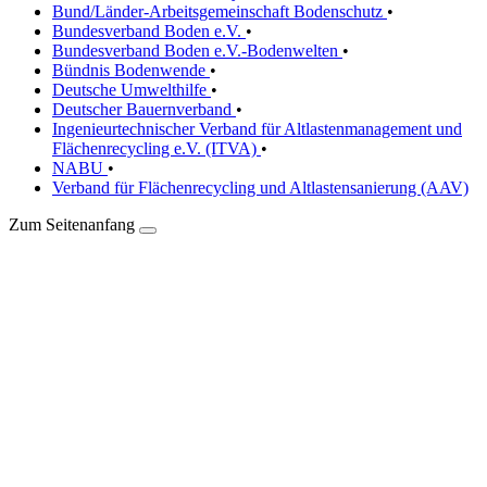
Bund/Länder-Arbeitsgemeinschaft Bodenschutz
•
Bundesverband Boden e.V.
•
Bundesverband Boden e.V.-Bodenwelten
•
Bündnis Bodenwende
•
Deutsche Umwelthilfe
•
Deutscher Bauernverband
•
Ingenieurtechnischer Verband für Altlastenmanagement und
Flächenrecycling e.V. (ITVA)
•
NABU
•
Verband für Flächenrecycling und Altlastensanierung (AAV)
Zum Seitenanfang