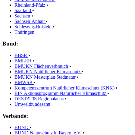
Rheinland-Pfalz
•
Saarland
•
Sachsen
•
Sachsen-Anhalt
•
Schleswig-Holstein
•
Thüringen
Bund:
BBSR
•
BMLEH
•
BMUKN Flächenverbrauch
•
BMUKN Natürlicher Klimaschutz
•
BMUKN Masterplan Stadtnatur
•
BMWSB
•
Kompetenzzentrum Natürlicher Klimaschutz (KNK)
•
BfN Aktionsprogramm Natürlicher Klimaschutz
•
DESTATIS Regionalatlas
•
Umweltbundesamt
Verbände:
BUND
•
BUND Naturschutz in Bayern e.V.
•