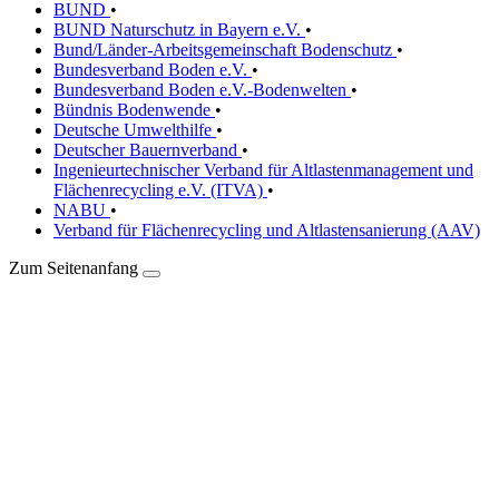
BUND
•
BUND Naturschutz in Bayern e.V.
•
Bund/Länder-Arbeitsgemeinschaft Bodenschutz
•
Bundesverband Boden e.V.
•
Bundesverband Boden e.V.-Bodenwelten
•
Bündnis Bodenwende
•
Deutsche Umwelthilfe
•
Deutscher Bauernverband
•
Ingenieurtechnischer Verband für Altlastenmanagement und
Flächenrecycling e.V. (ITVA)
•
NABU
•
Verband für Flächenrecycling und Altlastensanierung (AAV)
Zum Seitenanfang