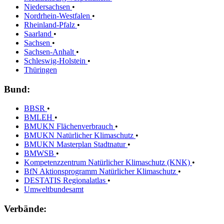
Niedersachsen
•
Nordrhein-Westfalen
•
Rheinland-Pfalz
•
Saarland
•
Sachsen
•
Sachsen-Anhalt
•
Schleswig-Holstein
•
Thüringen
Bund:
BBSR
•
BMLEH
•
BMUKN Flächenverbrauch
•
BMUKN Natürlicher Klimaschutz
•
BMUKN Masterplan Stadtnatur
•
BMWSB
•
Kompetenzzentrum Natürlicher Klimaschutz (KNK)
•
BfN Aktionsprogramm Natürlicher Klimaschutz
•
DESTATIS Regionalatlas
•
Umweltbundesamt
Verbände: