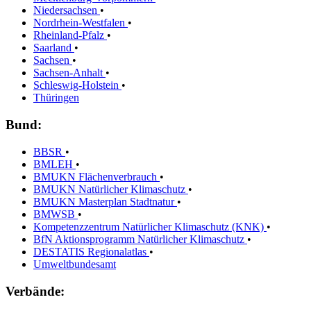
Niedersachsen
•
Nordrhein-Westfalen
•
Rheinland-Pfalz
•
Saarland
•
Sachsen
•
Sachsen-Anhalt
•
Schleswig-Holstein
•
Thüringen
Bund:
BBSR
•
BMLEH
•
BMUKN Flächenverbrauch
•
BMUKN Natürlicher Klimaschutz
•
BMUKN Masterplan Stadtnatur
•
BMWSB
•
Kompetenzzentrum Natürlicher Klimaschutz (KNK)
•
BfN Aktionsprogramm Natürlicher Klimaschutz
•
DESTATIS Regionalatlas
•
Umweltbundesamt
Verbände: