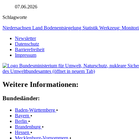
07.06.2026
Schlagworte
Niedersachsen
Land
Bodenentsiegelung
Statistik
Werkzeug: Monitor
Newsletter
Datenschutz
Barrierefreiheit
Impressum
des Umweltbundesamtes (öffnet in neuem Tab)
Weitere Informationen:
Bundesländer:
Baden-Württemberg
•
Bayern
•
Berlin
•
Brandenburg
•
Hessen
•
Mecklenburg-Vorpommern
•