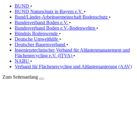
BUND
•
BUND Naturschutz in Bayern e.V.
•
Bund/Länder-Arbeitsgemeinschaft Bodenschutz
•
Bundesverband Boden e.V.
•
Bundesverband Boden e.V.-Bodenwelten
•
Bündnis Bodenwende
•
Deutsche Umwelthilfe
•
Deutscher Bauernverband
•
Ingenieurtechnischer Verband für Altlastenmanagement und
Flächenrecycling e.V. (ITVA)
•
NABU
•
Verband für Flächenrecycling und Altlastensanierung (AAV)
Zum Seitenanfang