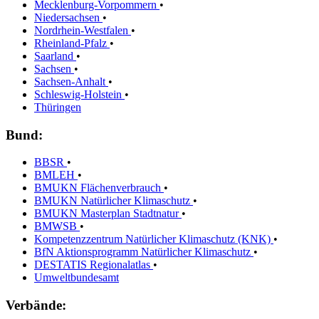
Mecklenburg-Vorpommern
•
Niedersachsen
•
Nordrhein-Westfalen
•
Rheinland-Pfalz
•
Saarland
•
Sachsen
•
Sachsen-Anhalt
•
Schleswig-Holstein
•
Thüringen
Bund:
BBSR
•
BMLEH
•
BMUKN Flächenverbrauch
•
BMUKN Natürlicher Klimaschutz
•
BMUKN Masterplan Stadtnatur
•
BMWSB
•
Kompetenzzentrum Natürlicher Klimaschutz (KNK)
•
BfN Aktionsprogramm Natürlicher Klimaschutz
•
DESTATIS Regionalatlas
•
Umweltbundesamt
Verbände: