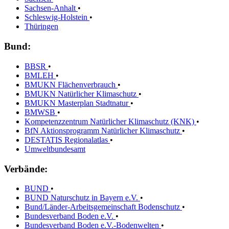
Sachsen-Anhalt
•
Schleswig-Holstein
•
Thüringen
Bund:
BBSR
•
BMLEH
•
BMUKN Flächenverbrauch
•
BMUKN Natürlicher Klimaschutz
•
BMUKN Masterplan Stadtnatur
•
BMWSB
•
Kompetenzzentrum Natürlicher Klimaschutz (KNK)
•
BfN Aktionsprogramm Natürlicher Klimaschutz
•
DESTATIS Regionalatlas
•
Umweltbundesamt
Verbände:
BUND
•
BUND Naturschutz in Bayern e.V.
•
Bund/Länder-Arbeitsgemeinschaft Bodenschutz
•
Bundesverband Boden e.V.
•
Bundesverband Boden e.V.-Bodenwelten
•