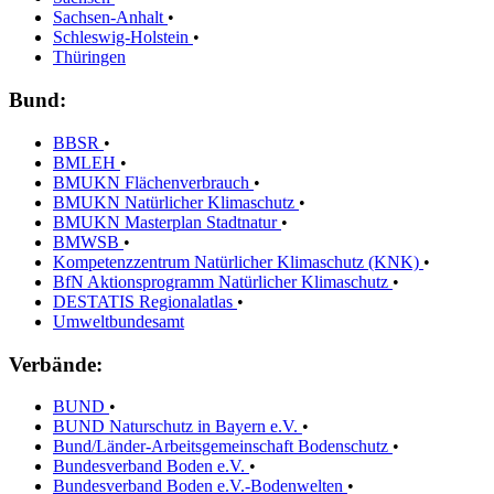
Sachsen-Anhalt
•
Schleswig-Holstein
•
Thüringen
Bund:
BBSR
•
BMLEH
•
BMUKN Flächenverbrauch
•
BMUKN Natürlicher Klimaschutz
•
BMUKN Masterplan Stadtnatur
•
BMWSB
•
Kompetenzzentrum Natürlicher Klimaschutz (KNK)
•
BfN Aktionsprogramm Natürlicher Klimaschutz
•
DESTATIS Regionalatlas
•
Umweltbundesamt
Verbände:
BUND
•
BUND Naturschutz in Bayern e.V.
•
Bund/Länder-Arbeitsgemeinschaft Bodenschutz
•
Bundesverband Boden e.V.
•
Bundesverband Boden e.V.-Bodenwelten
•