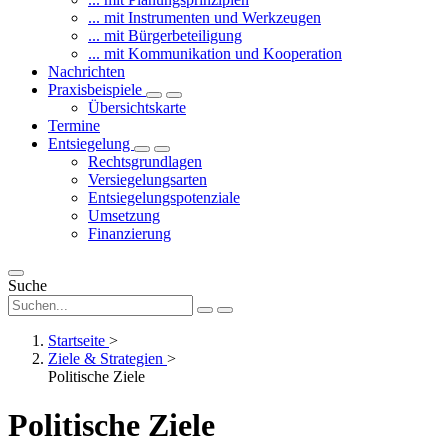
... mit Instrumenten und Werkzeugen
... mit Bürgerbeteiligung
... mit Kommunikation und Kooperation
Nachrichten
Praxisbeispiele
Übersichtskarte
Termine
Entsiegelung
Rechtsgrundlagen
Versiegelungsarten
Entsiegelungspotenziale
Umsetzung
Finanzierung
Suche
Startseite
>
Ziele & Strategien
>
Politische Ziele
Politische Ziele