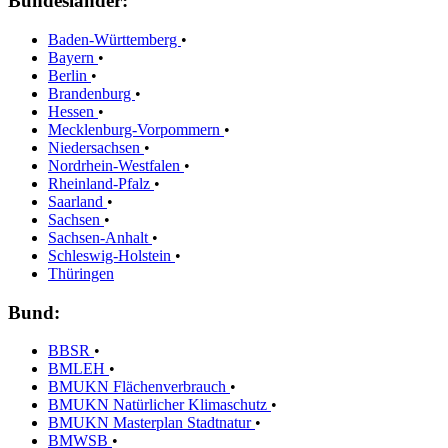
Bundesländer:
Baden-Württemberg
•
Bayern
•
Berlin
•
Brandenburg
•
Hessen
•
Mecklenburg-Vorpommern
•
Niedersachsen
•
Nordrhein-Westfalen
•
Rheinland-Pfalz
•
Saarland
•
Sachsen
•
Sachsen-Anhalt
•
Schleswig-Holstein
•
Thüringen
Bund:
BBSR
•
BMLEH
•
BMUKN Flächenverbrauch
•
BMUKN Natürlicher Klimaschutz
•
BMUKN Masterplan Stadtnatur
•
BMWSB
•