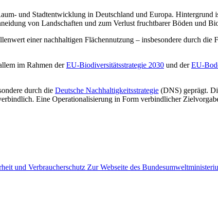
en Raum- und Stadtentwicklung in Deutschland und Europa. Hintergrund
eidung von Landschaften und zum Verlust fruchtbarer Böden und Biodi
llenwert einer nachhaltigen Flächennutzung – insbesondere durch die 
r allem im Rahmen der
EU-Biodiversitätsstrategie 2030
und der
EU-Bode
esondere durch die
Deutsche Nachhaltigkeitsstrategie
(DNS) geprägt. Die
nverbindlich. Eine Operationalisierung in Form verbindlicher Zielvor
Zur Webseite des Bundesumweltministeriu