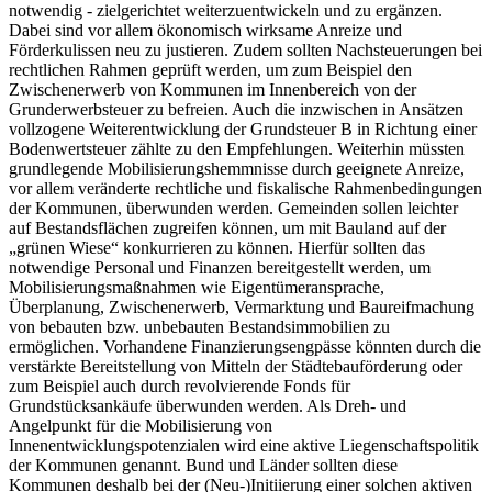
notwendig - zielgerichtet weiterzuentwickeln und zu ergänzen.
Dabei sind vor allem ökonomisch wirksame Anreize und
Förderkulissen neu zu justieren. Zudem sollten Nachsteuerungen bei
rechtlichen Rahmen geprüft werden, um zum Beispiel den
Zwischenerwerb von Kommunen im Innenbereich von der
Grunderwerbsteuer zu befreien. Auch die inzwischen in Ansätzen
vollzogene Weiterentwicklung der Grundsteuer B in Richtung einer
Bodenwertsteuer zählte zu den Empfehlungen. Weiterhin müssten
grundlegende Mobilisierungshemmnisse durch geeignete Anreize,
vor allem veränderte rechtliche und fiskalische Rahmenbedingungen
der Kommunen, überwunden werden. Gemeinden sollen leichter
auf Bestandsflächen zugreifen können, um mit Bauland auf der
„grünen Wiese“ konkurrieren zu können. Hierfür sollten das
notwendige Personal und Finanzen bereitgestellt werden, um
Mobilisierungsmaßnahmen wie Eigentümeransprache,
Überplanung, Zwischenerwerb, Vermarktung und Baureifmachung
von bebauten bzw. unbebauten Bestandsimmobilien zu
ermöglichen. Vorhandene Finanzierungsengpässe könnten durch die
verstärkte Bereitstellung von Mitteln der Städtebauförderung oder
zum Beispiel auch durch revolvierende Fonds für
Grundstücksankäufe überwunden werden. Als Dreh- und
Angelpunkt für die Mobilisierung von
Innenentwicklungspotenzialen wird eine aktive Liegenschaftspolitik
der Kommunen genannt. Bund und Länder sollten diese
Kommunen deshalb bei der (Neu-)Initiierung einer solchen aktiven