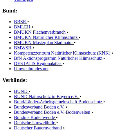
Bund:
BBSR
•
BMLEH
•
BMUKN Flächenverbrauch
•
BMUKN Natürlicher Klimaschutz
•
BMUKN Masterplan Stadtnatur
•
BMWSB
•
Kompetenzzentrum Natürlicher Klimaschutz (KNK)
•
BfN Aktionsprogramm Natürlicher Klimaschutz
•
DESTATIS Regionalatlas
•
Umweltbundesamt
Verbände:
BUND
•
BUND Naturschutz in Bayern e.V.
•
Bund/Länder-Arbeitsgemeinschaft Bodenschutz
•
Bundesverband Boden e.V.
•
Bundesverband Boden e.V.-Bodenwelten
•
Bündnis Bodenwende
•
Deutsche Umwelthilfe
•
Deutscher Bauernverband
•