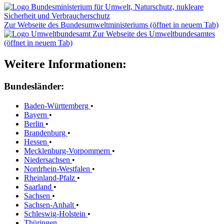
Zur Webseite des Bundesumweltministeriums (öffnet in neuem Tab)
Zur Webseite des Umweltbundesamtes
(öffnet in neuem Tab)
Weitere Informationen:
Bundesländer:
Baden-Württemberg
•
Bayern
•
Berlin
•
Brandenburg
•
Hessen
•
Mecklenburg-Vorpommern
•
Niedersachsen
•
Nordrhein-Westfalen
•
Rheinland-Pfalz
•
Saarland
•
Sachsen
•
Sachsen-Anhalt
•
Schleswig-Holstein
•
Thüringen