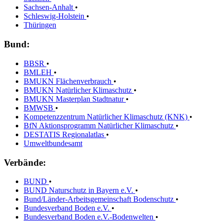
Sachsen-Anhalt
•
Schleswig-Holstein
•
Thüringen
Bund:
BBSR
•
BMLEH
•
BMUKN Flächenverbrauch
•
BMUKN Natürlicher Klimaschutz
•
BMUKN Masterplan Stadtnatur
•
BMWSB
•
Kompetenzzentrum Natürlicher Klimaschutz (KNK)
•
BfN Aktionsprogramm Natürlicher Klimaschutz
•
DESTATIS Regionalatlas
•
Umweltbundesamt
Verbände:
BUND
•
BUND Naturschutz in Bayern e.V.
•
Bund/Länder-Arbeitsgemeinschaft Bodenschutz
•
Bundesverband Boden e.V.
•
Bundesverband Boden e.V.-Bodenwelten
•