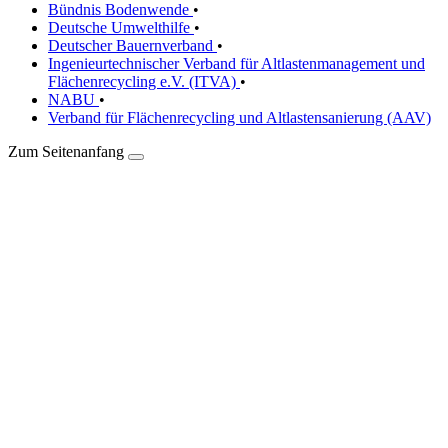
Bündnis Bodenwende
•
Deutsche Umwelthilfe
•
Deutscher Bauernverband
•
Ingenieurtechnischer Verband für Altlastenmanagement und
Flächenrecycling e.V. (ITVA)
•
NABU
•
Verband für Flächenrecycling und Altlastensanierung (AAV)
Zum Seitenanfang