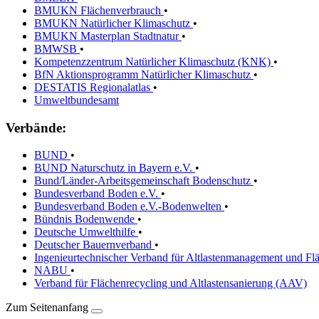
BMUKN Flächenverbrauch
•
BMUKN Natürlicher Klimaschutz
•
BMUKN Masterplan Stadtnatur
•
BMWSB
•
Kompetenzzentrum Natürlicher Klimaschutz (KNK)
•
BfN Aktionsprogramm Natürlicher Klimaschutz
•
DESTATIS Regionalatlas
•
Umweltbundesamt
Verbände:
BUND
•
BUND Naturschutz in Bayern e.V.
•
Bund/Länder-Arbeitsgemeinschaft Bodenschutz
•
Bundesverband Boden e.V.
•
Bundesverband Boden e.V.-Bodenwelten
•
Bündnis Bodenwende
•
Deutsche Umwelthilfe
•
Deutscher Bauernverband
•
Ingenieurtechnischer Verband für Altlastenmanagement und Fl
NABU
•
Verband für Flächenrecycling und Altlastensanierung (AAV)
Zum Seitenanfang