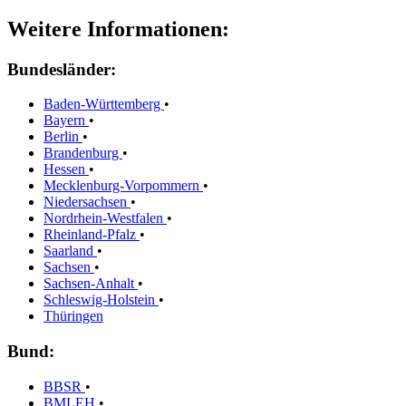
Weitere Informationen:
Bundesländer:
Baden-Württemberg
•
Bayern
•
Berlin
•
Brandenburg
•
Hessen
•
Mecklenburg-Vorpommern
•
Niedersachsen
•
Nordrhein-Westfalen
•
Rheinland-Pfalz
•
Saarland
•
Sachsen
•
Sachsen-Anhalt
•
Schleswig-Holstein
•
Thüringen
Bund:
BBSR
•
BMLEH
•