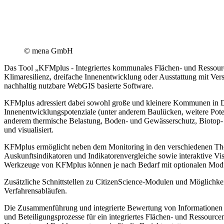
© mena GmbH
Das Tool „KFMplus - Integriertes kommunales Flächen- und Ressour
Klimaresilienz, dreifache Innenentwicklung oder Ausstattung mit 
nachhaltig nutzbare WebGIS basierte Software.
KFMplus adressiert dabei sowohl große und kleinere Kommunen in De
Innenentwicklungspotenziale (unter anderem Baulücken, weitere Pot
anderem thermische Belastung, Boden- und Gewässerschutz, Biotop- u
und visualisiert.
KFMplus ermöglicht neben dem Monitoring in den verschiedenen The
Auskunftsindikatoren und Indikatorenvergleiche sowie interaktive Vi
Werkzeuge von KFMplus können je nach Bedarf mit optionalen Modul
Zusätzliche Schnittstellen zu CitizenScience-Modulen und Möglichke
Verfahrensabläufen.
Die Zusammenführung und integrierte Bewertung von Informationen 
und Beteiligungsprozesse für ein integriertes Flächen- und Ressour