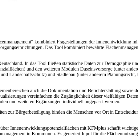
cenmanagement“ kombiniert Fragestellungen der Innenentwicklung mit
Versorgungseinrichtungen. Das Tool kombiniert bewährte Flächenmana
utschland. In das Tool fließen statistische Daten zur Demographie u
enzialflächen) und den weiteren Modulen Daseinsvorsorge (unter ande
nd Landschaftsschutz) und Städtebau (unter anderem Planungsrecht, E
menbereichen auch die Dokumentation und Berichterstattung sowie d
sualisierungen vereinfachen die Zugänglichkeit dieser vielfältigen Da
en und weiteren Ergänzungen individuell angepasst werden.
iten zur Bürgerbeteiligung binden die Menschen vor Ort in Entscheidun
über Innenentwicklungspotenzialflächen mit KFMplus schafft wichtig
cenmanagement in Kommunen. Es generiert Input für die Flächennutzun