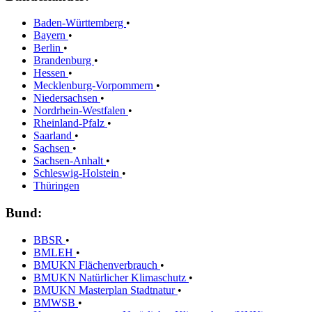
Baden-Württemberg
•
Bayern
•
Berlin
•
Brandenburg
•
Hessen
•
Mecklenburg-Vorpommern
•
Niedersachsen
•
Nordrhein-Westfalen
•
Rheinland-Pfalz
•
Saarland
•
Sachsen
•
Sachsen-Anhalt
•
Schleswig-Holstein
•
Thüringen
Bund:
BBSR
•
BMLEH
•
BMUKN Flächenverbrauch
•
BMUKN Natürlicher Klimaschutz
•
BMUKN Masterplan Stadtnatur
•
BMWSB
•