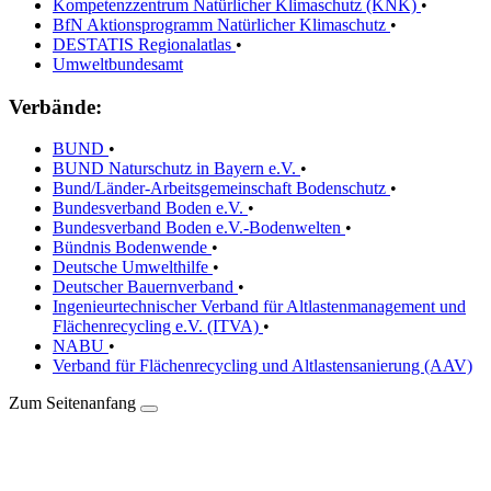
Kompetenzzentrum Natürlicher Klimaschutz (KNK)
•
BfN Aktionsprogramm Natürlicher Klimaschutz
•
DESTATIS Regionalatlas
•
Umweltbundesamt
Verbände:
BUND
•
BUND Naturschutz in Bayern e.V.
•
Bund/Länder-Arbeitsgemeinschaft Bodenschutz
•
Bundesverband Boden e.V.
•
Bundesverband Boden e.V.-Bodenwelten
•
Bündnis Bodenwende
•
Deutsche Umwelthilfe
•
Deutscher Bauernverband
•
Ingenieurtechnischer Verband für Altlastenmanagement und
Flächenrecycling e.V. (ITVA)
•
NABU
•
Verband für Flächenrecycling und Altlastensanierung (AAV)
Zum Seitenanfang