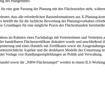
ung des Plangebietes.
r eine gute Passung der Planung mit den Flächenzielen steht, während 
bedeutet, dass alle erforderlichen Basisinformationen aus X-Planung-ko
es betrifft die für die fachliche Bewertung der Planungsvorhaben erfor
Grundlagen für eine mögliche Praxis des Flächenhandels bereitstellen, e
 im Rahmen eines Fachdialogs mit Vertreterinnen und Vertretern aus 
t der handelbaren Flächenzertifikate diskutiert wurde und anschließen
ngentierung und eines Handels mit Zertifikaten sowie die Ausgestaltun
etenzrechtliche Aspekte und die denkbaren Modelle der Umsetzung im
der Vorlage von Handlungsempfehlungen an Politik und Verwaltung.
ehandel sowie die „NRW-Flächenampel“ werden in einem ILS-Working-Pap