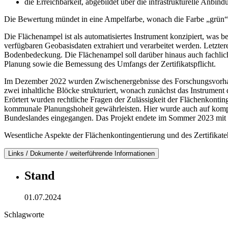
die Erreichbarkeit, abgebildet über die infrastrukturelle Anbind
Die Bewertung mündet in eine Ampelfarbe, wonach die Farbe „grün“ fü
Die Flächenampel ist als automatisiertes Instrument konzipiert, was 
verfügbaren Geobasisdaten extrahiert und verarbeitet werden. Letzter
Bodenbedeckung. Die Flächenampel soll darüber hinaus auch fachliche 
Planung sowie die Bemessung des Umfangs der Zertifikatspflicht.
Im Dezember 2022 wurden Zwischenergebnisse des Forschungsvorhabens
zwei inhaltliche Blöcke strukturiert, wonach zunächst das Instrumen
Erörtert wurden rechtliche Fragen der Zulässigkeit der Flächenkonti
kommunale Planungshoheit gewährleisten. Hier wurde auch auf komp
Bundeslandes eingegangen. Das Projekt endete im Sommer 2023 mit 
Wesentliche Aspekte der Flächenkontingentierung und des Zertifikat
Links / Dokumente / weiterführende Informationen
Stand
01.07.2024
Schlagworte