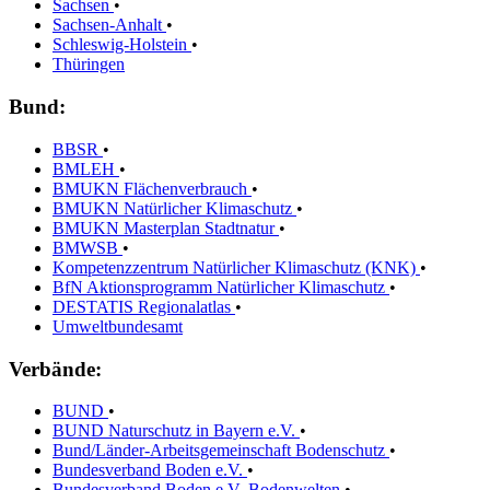
Sachsen
•
Sachsen-Anhalt
•
Schleswig-Holstein
•
Thüringen
Bund:
BBSR
•
BMLEH
•
BMUKN Flächenverbrauch
•
BMUKN Natürlicher Klimaschutz
•
BMUKN Masterplan Stadtnatur
•
BMWSB
•
Kompetenzzentrum Natürlicher Klimaschutz (KNK)
•
BfN Aktionsprogramm Natürlicher Klimaschutz
•
DESTATIS Regionalatlas
•
Umweltbundesamt
Verbände:
BUND
•
BUND Naturschutz in Bayern e.V.
•
Bund/Länder-Arbeitsgemeinschaft Bodenschutz
•
Bundesverband Boden e.V.
•
Bundesverband Boden e.V.-Bodenwelten
•