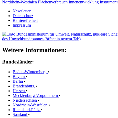
Nordrhein-Westfalen
Flächenverbrauch
Innenentwicklung
Instrument
Newsletter
Datenschutz
Barrierefreiheit
Impressum
des Umweltbundesamtes (öffnet in neuem Tab)
Weitere Informationen:
Bundesländer:
Baden-Württemberg
•
Bayern
•
Berlin
•
Brandenburg
•
Hessen
•
Mecklenburg-Vorpommern
•
Niedersachsen
•
Nordrhein-Westfalen
•
Rheinland-Pfalz
•
Saarland
•