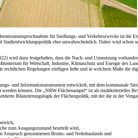
ächenneuinanspruchnahme für Siedlungs- und Verkehrszwecke ist die E
Stadtentwicklungspolitik eher unwahrscheinlich. Daher wird schon se
2022) wird dazu festgehalten, dass die Nach- und Umnutzung vorhanden
 Ministerium für Wirtschaft, Industrie, Klimaschutz und Energie des L
 die rechtlichen Regelungen einfügen ließe und in welchem Maße die di
nungs- und Informationsinstrument entwickelt, mit dem kommunale Sied
ft werden können. Die „NRW-Flächenampel“ ist als multikriterielles B
ientierte Bilanzierungslogik der Flächenpolitik, mit der die in der Ve
bereich,
läche zum Ausgangszustand beurteilt wird,
s in Anspruch genommenen Brutto- und Nettobaulands und