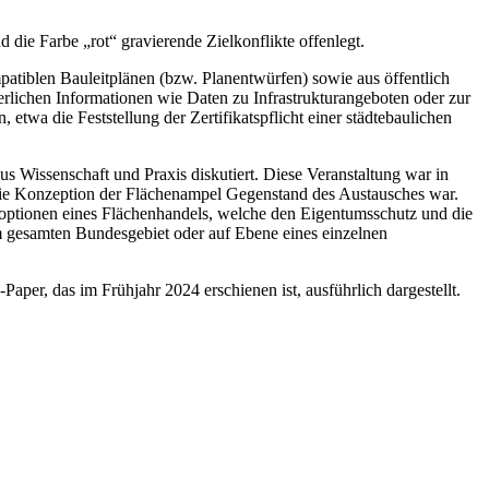
die Farbe „rot“ gravierende Zielkonflikte offenlegt.
mpatiblen Bauleitplänen (bzw. Planentwürfen) sowie aus öffentlich
derlichen Informationen wie Daten zu Infrastrukturangeboten oder zur
twa die Feststellung der Zertifikatspflicht einer städtebaulichen
Wissenschaft und Praxis diskutiert. Diese Veranstaltung war in
d die Konzeption der Flächenampel Gegenstand des Austausches war.
gsoptionen eines Flächenhandels, welche den Eigentumsschutz und die
 gesamten Bundesgebiet oder auf Ebene eines einzelnen
er, das im Frühjahr 2024 erschienen ist, ausführlich dargestellt.