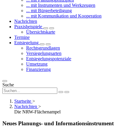
... mit Instrumenten und Werkzeugen
... mit Bürgerbeteiligung
... mit Kommunikation und Kooperation
Nachrichten
Praxisbeispiele
Übersichtskarte
Termine
Entsiegelung
Rechtsgrundlagen
Versiegelungsarten
Entsiegelungspotenziale
Umsetzung
Finanzierung
Suche
Startseite
>
Nachrichten
>
Die NRW-Flächenampel
Neues Planungs- und Informationsinstrument