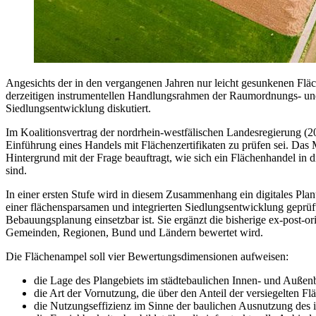
Angesichts der in den vergangenen Jahren nur leicht gesunkenen Fl
derzeitigen instrumentellen Handlungsrahmen der Raumordnungs- und 
Siedlungsentwicklung diskutiert.
Im Koalitionsvertrag der nordrhein-westfälischen Landesregierung (
Einführung eines Handels mit Flächenzertifikaten zu prüfen sei. Das
Hintergrund mit der Frage beauftragt, wie sich ein Flächenhandel in
sind.
In einer ersten Stufe wird in diesem Zusammenhang ein digitales Pla
einer flächensparsamen und integrierten Siedlungsentwicklung geprü
Bebauungsplanung einsetzbar ist. Sie ergänzt die bisherige ex-post-or
Gemeinden, Regionen, Bund und Ländern bewertet wird.
Die Flächenampel soll vier Bewertungsdimensionen aufweisen:
die Lage des Plangebiets im städtebaulichen Innen- und Außen
die Art der Vornutzung, die über den Anteil der versiegelten F
die Nutzungseffizienz im Sinne der baulichen Ausnutzung de