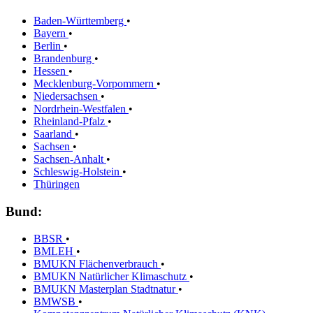
Baden-Württemberg
•
Bayern
•
Berlin
•
Brandenburg
•
Hessen
•
Mecklenburg-Vorpommern
•
Niedersachsen
•
Nordrhein-Westfalen
•
Rheinland-Pfalz
•
Saarland
•
Sachsen
•
Sachsen-Anhalt
•
Schleswig-Holstein
•
Thüringen
Bund:
BBSR
•
BMLEH
•
BMUKN Flächenverbrauch
•
BMUKN Natürlicher Klimaschutz
•
BMUKN Masterplan Stadtnatur
•
BMWSB
•