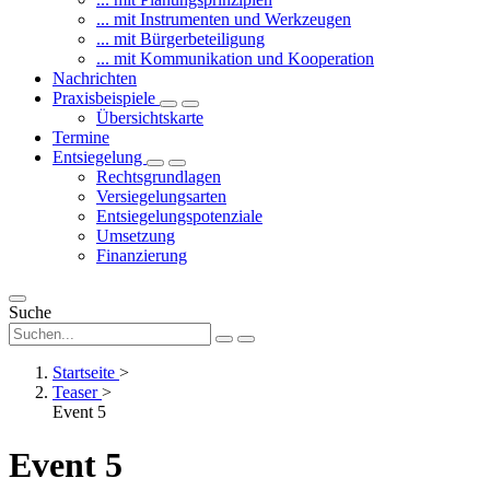
... mit Instrumenten und Werkzeugen
... mit Bürgerbeteiligung
... mit Kommunikation und Kooperation
Nachrichten
Praxisbeispiele
Übersichtskarte
Termine
Entsiegelung
Rechtsgrundlagen
Versiegelungsarten
Entsiegelungspotenziale
Umsetzung
Finanzierung
Suche
Startseite
>
Teaser
>
Event 5
Event 5