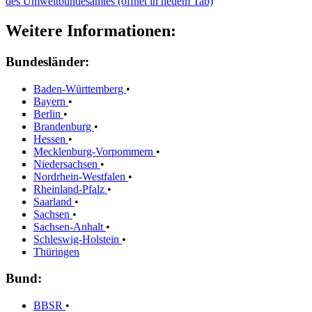
des Umweltbundesamtes (öffnet in neuem Tab)
Weitere Informationen:
Bundesländer:
Baden-Württemberg
•
Bayern
•
Berlin
•
Brandenburg
•
Hessen
•
Mecklenburg-Vorpommern
•
Niedersachsen
•
Nordrhein-Westfalen
•
Rheinland-Pfalz
•
Saarland
•
Sachsen
•
Sachsen-Anhalt
•
Schleswig-Holstein
•
Thüringen
Bund:
BBSR
•