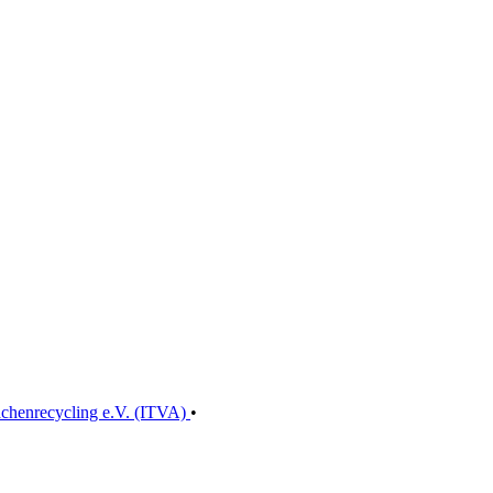
ächenrecycling e.V. (ITVA)
•