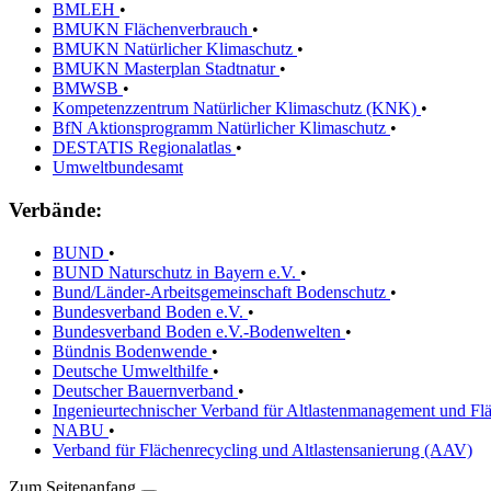
BMLEH
•
BMUKN Flächenverbrauch
•
BMUKN Natürlicher Klimaschutz
•
BMUKN Masterplan Stadtnatur
•
BMWSB
•
Kompetenzzentrum Natürlicher Klimaschutz (KNK)
•
BfN Aktionsprogramm Natürlicher Klimaschutz
•
DESTATIS Regionalatlas
•
Umweltbundesamt
Verbände:
BUND
•
BUND Naturschutz in Bayern e.V.
•
Bund/Länder-Arbeitsgemeinschaft Bodenschutz
•
Bundesverband Boden e.V.
•
Bundesverband Boden e.V.-Bodenwelten
•
Bündnis Bodenwende
•
Deutsche Umwelthilfe
•
Deutscher Bauernverband
•
Ingenieurtechnischer Verband für Altlastenmanagement und Fl
NABU
•
Verband für Flächenrecycling und Altlastensanierung (AAV)
Zum Seitenanfang