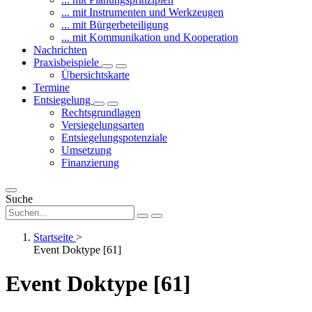
... mit Instrumenten und Werkzeugen
... mit Bürgerbeteiligung
... mit Kommunikation und Kooperation
Nachrichten
Praxisbeispiele
Übersichtskarte
Termine
Entsiegelung
Rechtsgrundlagen
Versiegelungsarten
Entsiegelungspotenziale
Umsetzung
Finanzierung
Suche
Startseite
>
Event Doktype [61]
Event Doktype [61]