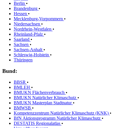
Berlin
•
Brandenburg
•
Hessen
•
Mecklenburg-Vorpommern
•
Niedersachsen
•
Nordrhein-Westfalen
•
Rheinland-Pfalz
•
Saarland
•
Sachsen
•
Sachsen-Anhalt
•
Schleswig-Holstein
•
Thüringen
Bund:
BBSR
•
BMLEH
•
BMUKN Flächenverbrauch
•
BMUKN Natürlicher Klimaschutz
•
BMUKN Masterplan Stadtnatur
•
BMWSB
•
Kompetenzzentrum Natürlicher Klimaschutz (KNK)
•
BfN Aktionsprogramm Natürlicher Klimaschutz
•
DESTATIS Regionalatlas
•